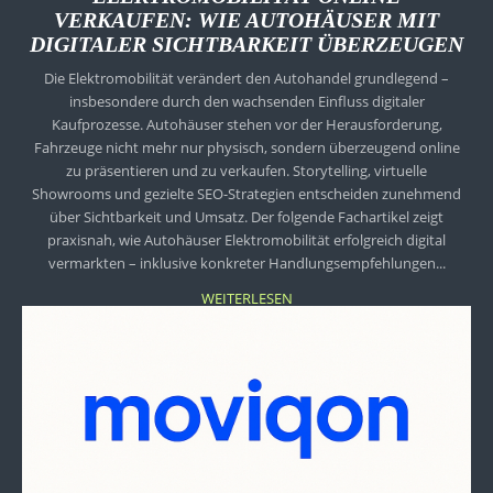
VERKAUFEN: WIE AUTOHÄUSER MIT
DIGITALER SICHTBARKEIT ÜBERZEUGEN
Die Elektromobilität verändert den Autohandel grundlegend –
insbesondere durch den wachsenden Einfluss digitaler
Kaufprozesse. Autohäuser stehen vor der Herausforderung,
Fahrzeuge nicht mehr nur physisch, sondern überzeugend online
zu präsentieren und zu verkaufen. Storytelling, virtuelle
Showrooms und gezielte SEO-Strategien entscheiden zunehmend
über Sichtbarkeit und Umsatz. Der folgende Fachartikel zeigt
praxisnah, wie Autohäuser Elektromobilität erfolgreich digital
vermarkten – inklusive konkreter Handlungsempfehlungen...
WEITERLESEN