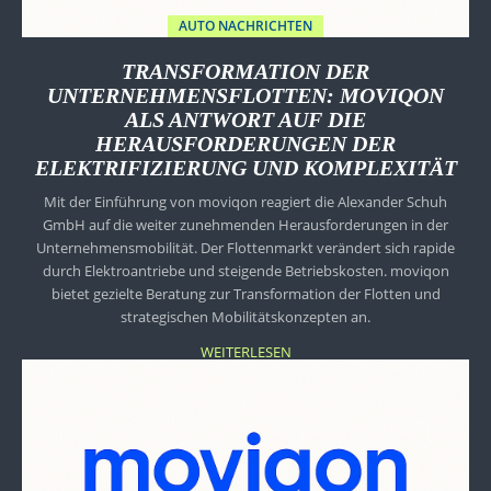
AUTO NACHRICHTEN
TRANSFORMATION DER
UNTERNEHMENSFLOTTEN: MOVIQON
ALS ANTWORT AUF DIE
HERAUSFORDERUNGEN DER
ELEKTRIFIZIERUNG UND KOMPLEXITÄT
Mit der Einführung von moviqon reagiert die Alexander Schuh
GmbH auf die weiter zunehmenden Herausforderungen in der
Unternehmensmobilität. Der Flottenmarkt verändert sich rapide
durch Elektroantriebe und steigende Betriebs­kosten. moviqon
bietet gezielte Beratung zur Transformation der Flotten und
strategischen Mobilitätskonzepten an.
WEITERLESEN