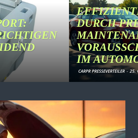
EFFIZIEN
PORT:
DURCH PR
RICHTIGEN
MAINTENAN
EIDEND
VORAUSSC
IM AUTOM
CARPR PRESSEVERTEILER
-
25.