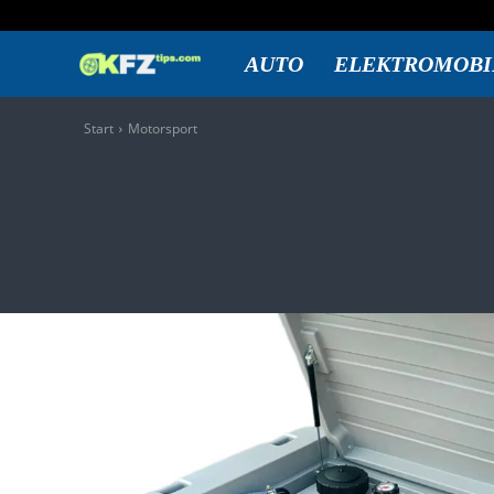
Freitag, August 7, 2026
Anmelden / Beitreten
KFZtips.com
AUTO
ELEKTROMOBI
Start
Motorsport