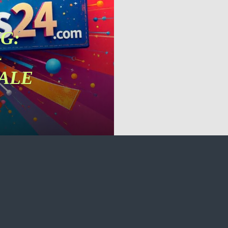
G:
-
ALE