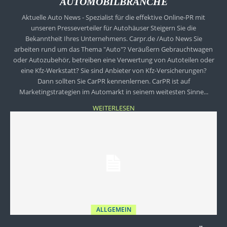
AUTOMOBILBRANCHE
Aktuelle Auto News - Spezialist für die effektive Online-PR mit
unseren Presseverteiler für Autohäuser Steigern Sie die
Bekanntheit Ihres Unternehmens. Carpr.de /Auto News Sie
arbeiten rund um das Thema "Auto"? Veräußern Gebrauchtwagen
oder Autozubehör, betreiben eine Verwertung von Autoteilen oder
eine Kfz-Werkstatt? Sie sind Anbieter von Kfz-Versicherungen?
Dann sollten Sie CarPR kennenlernen. CarPR ist auf
Marketingstrategien im Automarkt in seinem weitesten Sinne...
WEITERLESEN
ALLGEMEIN