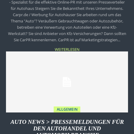
- Spezialist für die effektive Online-PR mit unseren Presseverteiler
für Autohaus Steigern Sie die Bekanntheit Ihres Unternehmens.
Carpr.de / Werbung für Autohäuser Sie arbeiten rund um das
Thema "Auto"? Veräußern Gebrauchtwagen oder Autozubehör,
betreiben eine Verwertung von Autoteilen oder eine Kfz-
Werkstatt? Sie sind Anbieter von Kfz-Versicherungen? Dann sollten
Sie CarPR kennenlernen. CarPR ist auf Marketingstrategien...
WEITERLESEN
ALLGEMEIN
AUTO NEWS > PRESSEMELDUNGEN FÜR
DEN AUTOHANDEL UND