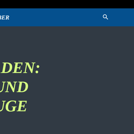
BER
DEN:
UND
UGE