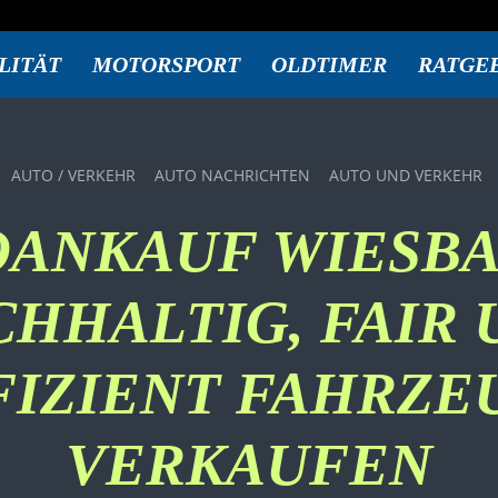
LITÄT
MOTORSPORT
OLDTIMER
RATGE
AUTO / VERKEHR
AUTO NACHRICHTEN
AUTO UND VERKEHR
OANKAUF WIESBA
CHHALTIG, FAIR 
FIZIENT FAHRZE
VERKAUFEN