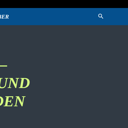
BER
–
UND
DEN