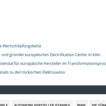
he Wertschöpfungskette
ar und gründet europäisches Electrification Center in Köln
otenzial für europäische Hersteller im Transformationspro
tails zu den türkischen Elektroautos
BILE
AUTOMOBILHERSTELLER ISTANBUL
BMW
DIE TÜR