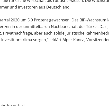
h die türkische Wirtschaft als robust erwiesen. Die Wachs
mer und Investoren aus Deutschland.
 Quartal 2020 um 5,9 Prozent gewachsen. Das BIP-Wachstum l
enzen in der unmittelbaren Nachbarschaft der Türkei. Das
t, Privatnachfrage, aber auch solide juristische Rahmenbedi
 Investitionsklima sorgen,“ erklärt Alper Kanca, Vorsitzen
t durch news aktuell