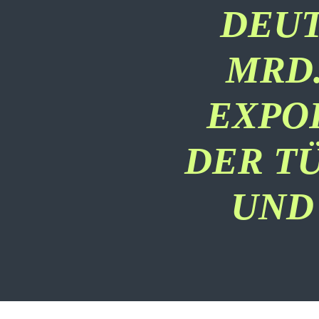
DEUT
MRD.
EXPO
DER T
UND