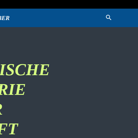
BER
KISCHE
RIE
R
FT