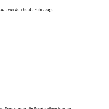
kauft werden heute Fahrzeuge
en Export oder die Ersatzteilgewinnung