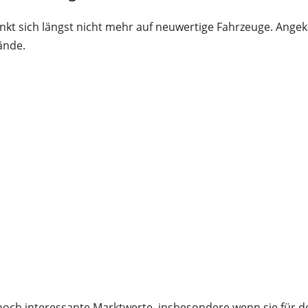
kt sich längst nicht mehr auf neuwertige Fahrzeuge. Ange
ände.
 noch interessante Marktwerte, insbesondere wenn sie für d