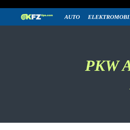
Freitag, August 7, 2026
Anmelden / Beitreten
KFZtips.com
AUTO
ELEKTROMOBI
PKW A