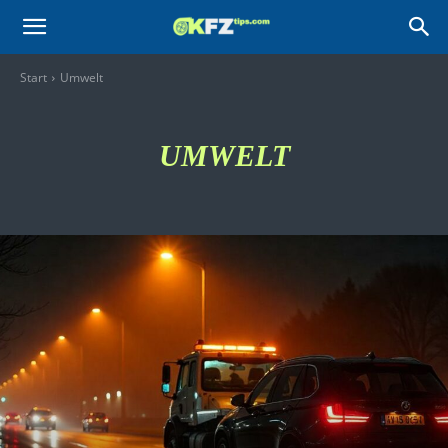
KFZtips.com
Start
Umwelt
UMWELT