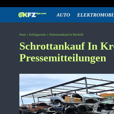
Donnerstag, August 6, 2026
Anmelden / Beitreten
KFZtips.com
AUTO
ELEKTROMOBI
Start
Schlagworte
Schrottankauf in Krefeld
Schrottankauf In Kr
Pressemitteilungen