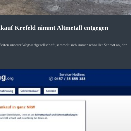
nkauf Krefeld nimmt Altmetall entgegen
eiten unserer Wegwerfgesellschaft, sammelt sich immer schneller Schrott an, der