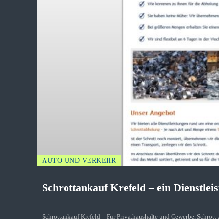
AUTO UND VERKEHR
Schrottankauf Krefeld – ein Dienstleis
Schrottankauf Krefeld – Für Privathaushalte und Gewerbe, Schrott Ankauf in Krefeld Das folgende Szenario ist sicherlic