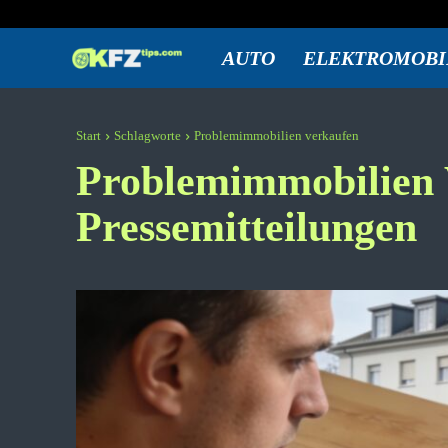
Donnerstag, August 6, 2026
Anmelden / Beitreten
KFZtips.com
AUTO
ELEKTROMOBI
Start
Schlagworte
Problemimmobilien verkaufen
Problemimmobilien 
Pressemitteilungen