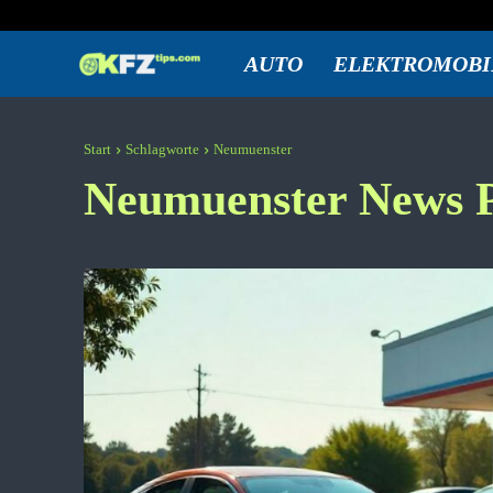
Freitag, August 7, 2026
Anmelden / Beitreten
KFZtips.com
AUTO
ELEKTROMOBI
Start
Schlagworte
Neumuenster
Neumuenster
News P