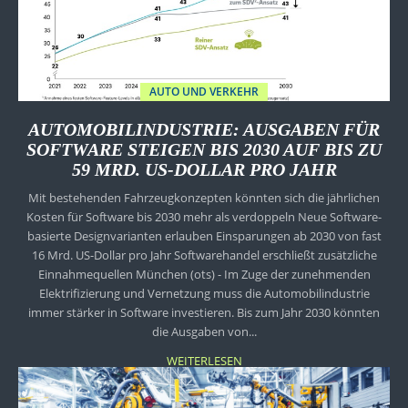
AUTO UND VERKEHR
AUTOMOBILINDUSTRIE: AUSGABEN FÜR
SOFTWARE STEIGEN BIS 2030 AUF BIS ZU
59 MRD. US-DOLLAR PRO JAHR
Mit bestehenden Fahrzeugkonzepten könnten sich die jährlichen
Kosten für Software bis 2030 mehr als verdoppeln Neue Software-
basierte Designvarianten erlauben Einsparungen ab 2030 von fast
16 Mrd. US-Dollar pro Jahr Softwarehandel erschließt zusätzliche
Einnahmequellen München (ots) - Im Zuge der zunehmenden
Elektrifizierung und Vernetzung muss die Automobilindustrie
immer stärker in Software investieren. Bis zum Jahr 2030 könnten
die Ausgaben von...
WEITERLESEN