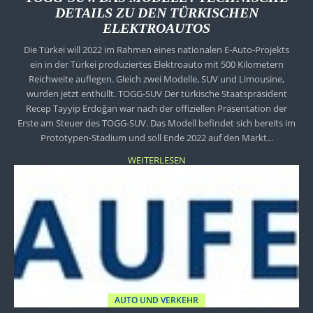
DETAILS ZU DEN TÜRKISCHEN
ELEKTROAUTOS
Die Türkei will 2022 im Rahmen eines nationalen E-Auto-Projekts
ein in der Türkei produziertes Elektroauto mit 500 Kilometern
Reichweite auflegen. Gleich zwei Modelle, SUV und Limousine,
wurden jetzt enthüllt. TOGG-SUV Der türkische Staatspräsident
Recep Tayyip Erdoğan war nach der offiziellen Präsentation der
Erste am Steuer des TOGG-SUV. Das Modell befindet sich bereits im
Prototypen-Stadium und soll Ende 2022 auf den Markt...
WEITERLESEN
AUTO UND VERKEHR