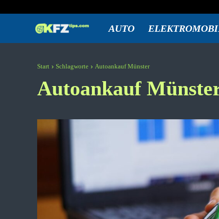
Freitag, August 7, 2026
Anmelden / Beitreten
KFZtips.com
AUTO
ELEKTROMOBI
Start
Schlagworte
Autoankauf Münster
Autoankauf Münste