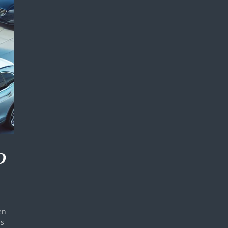
O
en
is