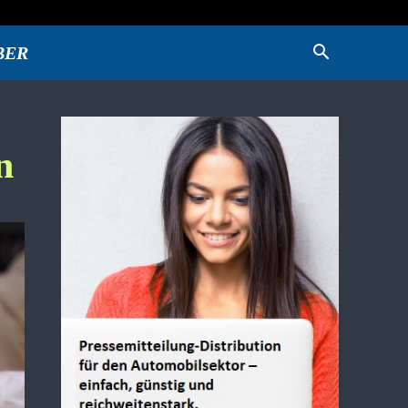
BER
n