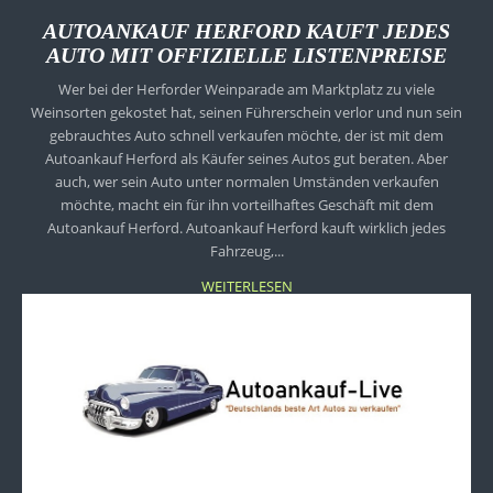
AUTOANKAUF HERFORD KAUFT JEDES
AUTO MIT OFFIZIELLE LISTENPREISE
Wer bei der Herforder Weinparade am Marktplatz zu viele
Weinsorten gekostet hat, seinen Führerschein verlor und nun sein
gebrauchtes Auto schnell verkaufen möchte, der ist mit dem
Autoankauf Herford als Käufer seines Autos gut beraten. Aber
auch, wer sein Auto unter normalen Umständen verkaufen
möchte, macht ein für ihn vorteilhaftes Geschäft mit dem
Autoankauf Herford. Autoankauf Herford kauft wirklich jedes
Fahrzeug,...
WEITERLESEN