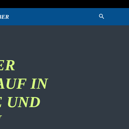
BER
ER
UF IN
E UND
N