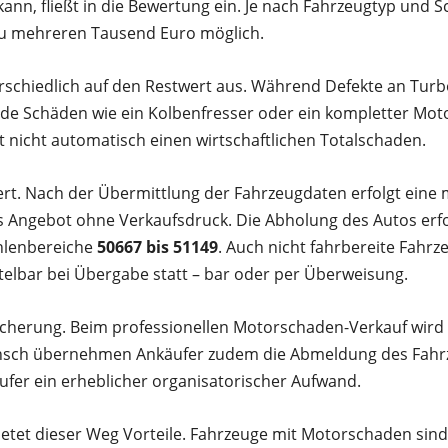
kann, fließt in die Bewertung ein. Je nach Fahrzeugtyp und 
n zu mehreren Tausend Euro möglich.
schiedlich auf den Restwert aus. Während Defekte an Turb
de Schäden wie ein Kolbenfresser oder ein kompletter Mot
 nicht automatisch einen wirtschaftlichen Totalschaden.
riert. Nach der Übermittlung der Fahrzeugdaten erfolgt ei
es Angebot ohne Verkaufsdruck. Die Abholung des Autos erf
ahlenbereiche
50667 bis 51149
. Auch nicht fahrbereite Fah
telbar bei Übergabe statt – bar oder per Überweisung.
sicherung. Beim professionellen Motorschaden-Verkauf wird ei
unsch übernehmen Ankäufer zudem die Abmeldung des Fahrz
äufer ein erheblicher organisatorischer Aufwand.
etet dieser Weg Vorteile. Fahrzeuge mit Motorschaden sind 