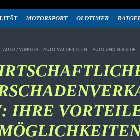
LITÄT
MOTORSPORT
OLDTIMER
RATGE
AUTO / VERKEHR
AUTO NACHRICHTEN
AUTO UND VERKEHR
IRTSCHAFTLICH
RSCHADENVERKA
: IHRE VORTEIL
MÖGLICHKEITE