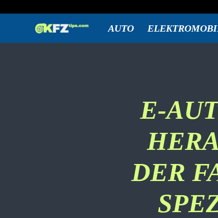
Freitag, August 7, 2026
Anmelden / Beitreten
KFZtips.com
AUTO
ELEKTROMOBI
E-AUT
HERA
DER F
SPE