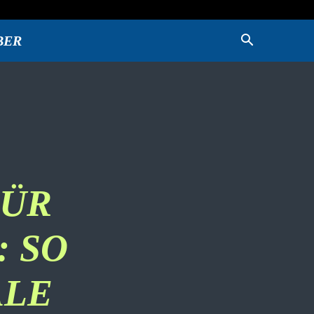
BER
FÜR
 SO
ALE