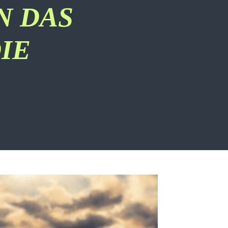
N DAS
IE