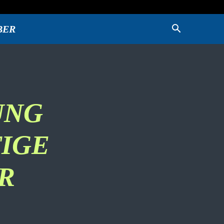
BER
UNG
TIGE
R