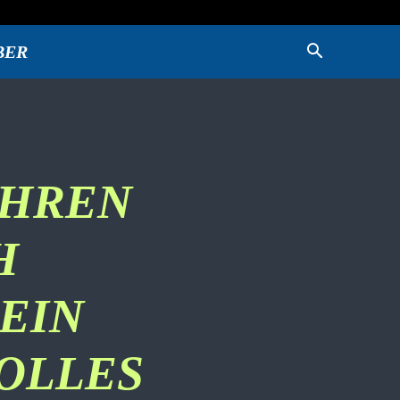
BER
IHREN
H
EIN
OLLES