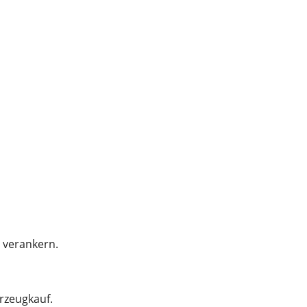
u verankern.
rzeugkauf.