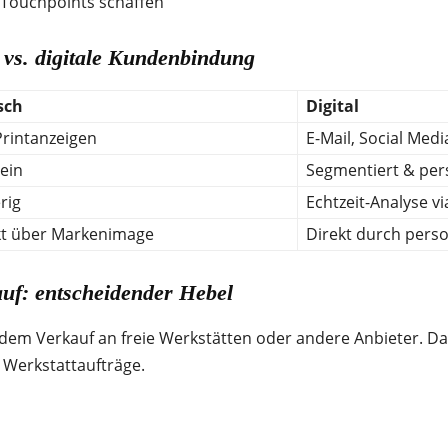
 Touchpoints schaffen
 vs. digitale Kundenbindung
sch
Digital
 Printanzeigen
E-Mail, Social Medi
ein
Segmentiert & pers
rig
Echtzeit-Analyse v
kt über Markenimage
Direkt durch person
f: entscheidender Hebel
dem Verkauf an freie Werkstätten oder andere Anbieter. Da
 Werkstattaufträge.