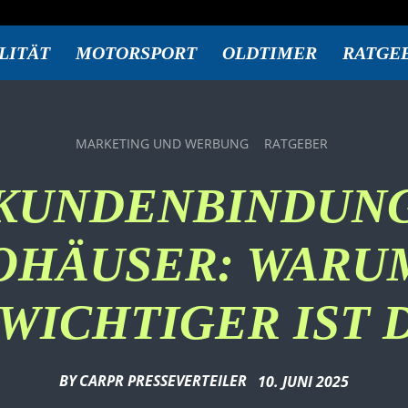
LITÄT
MOTORSPORT
OLDTIMER
RATGE
MARKETING UND WERBUNG
RATGEBER
KUNDENBINDUN
OHÄUSER: WARUM
WICHTIGER IST 
BY
CARPR PRESSEVERTEILER
10. JUNI 2025