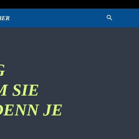
BER
G
 SIE
DENN JE