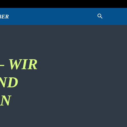
BER
 WIR
ND
EN