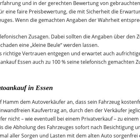
fahrung und in der gerechten Bewertung von gebrauchten A
r eine faire Preisbewertung, die mit Sicherheit die Erwartu
euges. Wenn die gemachten Angaben der Wahrheit entsprec
elefonischen Zusagen. Dabei sollten die Angaben über den 
haden eine „kleine Beule“ werden lassen.
richtige Vertrauen entgegen und erwartet auch aufrichtig
oankauf Essen auch zu 100 % seine telefonisch gemachten Z
utoankauf in Essen
kauf Hamm dem Autoverkäufer an, dass sein Fahrzeug koste
einwandfreien Kaufvertrag an, durch den der Verkäufer jegl
fer nicht – wie eventuell bei einem Privatverkauf – zu ein
die Abholung des Fahrzeuges sofort nach Besichtigung un
al aller Sorgen und Lasten mit dem alten Auto sorgenfrei e