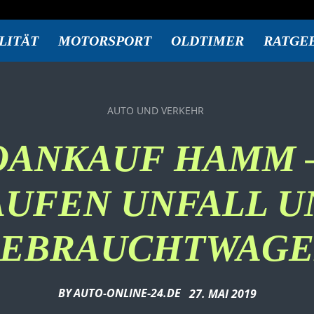
LITÄT
MOTORSPORT
OLDTIMER
RATGE
AUTO UND VERKEHR
OANKAUF HAMM –
AUFEN UNFALL U
EBRAUCHTWAG
BY
AUTO-ONLINE-24.DE
27. MAI 2019