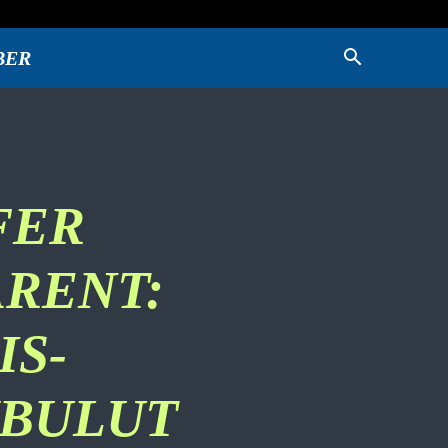
BER
FER
RENT:
IS-
KBULUT